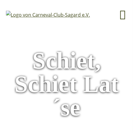
Schiet,
Schiet Lat
´se